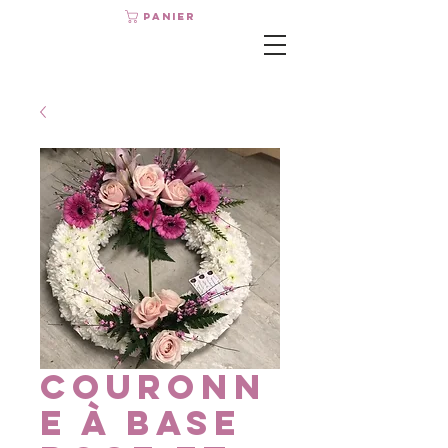
Panier
Couronn
e à base