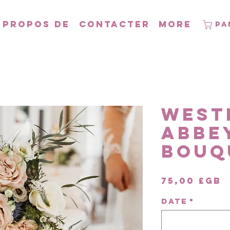
 propos de
Contacter
More
Pa
West
Abbe
Bouq
P
75,00 £GB
DATE
*