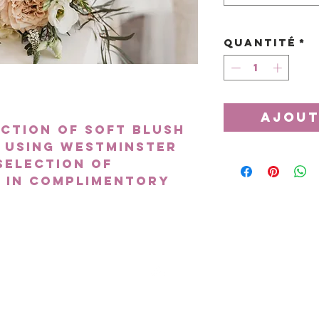
Quantité
*
Ajout
ction of soft blush
. Using Westminster
selection of
 in complimentory
Sommet