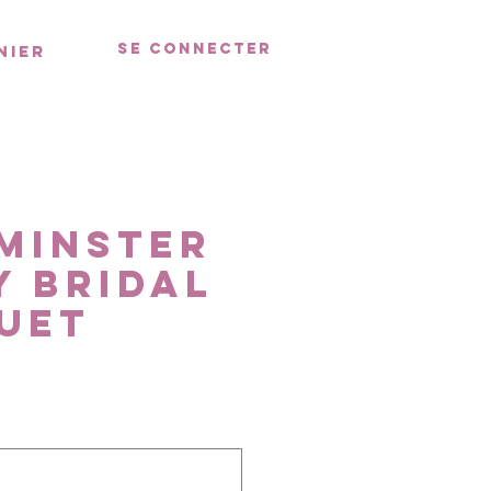
Se connecter
nier
minster
y Bridal
uet
rix